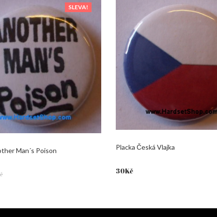
SLEVA!
Placka Česká Vlajka
other Man´s Poison
30
Kč
č