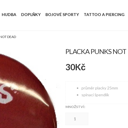
HUDBA
DOPLŇKY
BOJOVÉ SPORTY
TATTOO A PIERCING
 NOT DEAD
PLACKA PUNKS NOT
30
Kč
průměr placky 25mm
spínací špendlík
MNOŽSTVÍ:
Placka
PUNKS
NOT