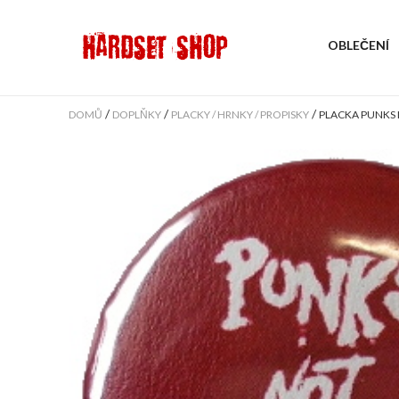
OBLEČENÍ
/
/
/
DOMŮ
DOPLŇKY
PLACKY / HRNKY / PROPISKY
PLACKA PUNKS