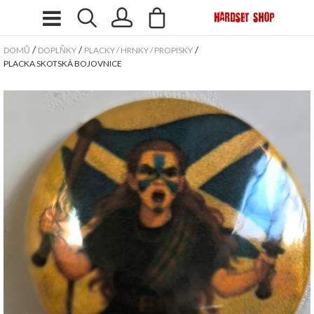
/
/
/
DOMŮ
DOPLŇKY
PLACKY / HRNKY / PROPISKY
PLACKA SKOTSKÁ BOJOVNICE