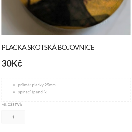
PLACKA SKOTSKÁ BOJOVNICE
30
Kč
průměr placky 25mm
spínací špendlík
MNOŽSTVÍ:
Placka
Skotská
Bojovnice
množství