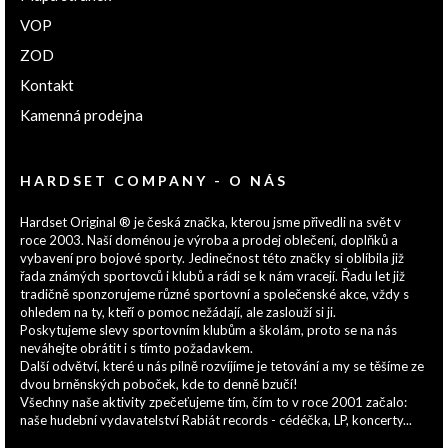
VOP
ZOD
Kontakt
Kamenná prodejna
HARDSET COMPANY - O NÁS
Hardset Original ® je česká značka, kterou jsme přivedli na svět v
roce 2003. Naší doménou je výroba a prodej oblečení, doplňků a
vybavení pro bojové sporty. Jedinečnost této značky si oblíbila již
řada známých sportovců i klubů a rádi se k nám vracejí. Řadu let již
tradičně sponzorujeme různé sportovní a společenské akce, vždy s
ohledem na ty, kteří o pomoc nežádají, ale zaslouží si ji.
Poskytujeme slevy sportovním klubům a školám, proto se na nás
neváhejte obrátit i s tímto požadavkem.
Další odvětví, které u nás pilně rozvíjíme je tetování a my se těšíme ze
dvou brněnských poboček, kde to denně bzučí!
Všechny naše aktivity zpečeťujeme tím, čím to v roce 2001 začalo:
naše hudební vydavatelství Rabiát records - cédéčka, LP, koncerty...