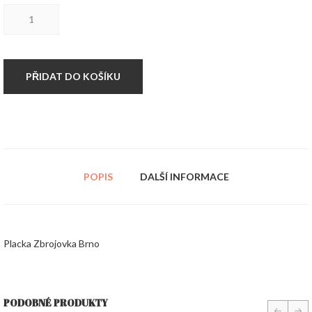
Placka
Zbrojovka
Brno
množství
PŘIDAT DO KOŠÍKU
POPIS
DALŠÍ INFORMACE
Placka Zbrojovka Brno
PODOBNÉ PRODUKTY
prev
nex