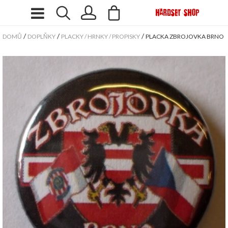
/
/
/
DOMŮ
DOPLŇKY
PLACKY / HRNKY / PROPISKY
PLACKA ZBROJOVKA BRNO