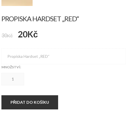
PROPISKA HARDSET „RED“
Původní
Aktuální
20
Kč
30
Kč
cena
cena
byla:
je:
Propiska Hardset „RED“
30Kč.
20Kč.
MNOŽSTVÍ:
Propiska
Hardset
"RED"
množství
PŘIDAT DO KOŠÍKU