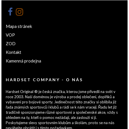
Mapa stránek
VOP
ZOD
Kontakt
Kamenná prodejna
HARDSET COMPANY - O NÁS
Hardset Original ® je česká značka, kterou jsme přivedli na svět v
roce 2003. Naší doménou je výroba a prodej oblečení, doplňků a
vybavení pro bojové sporty. Jedinečnost této značky si oblíbila již
řada známých sportovců i klubů a rádi se k nám vracejí. Řadu let již
tradičně sponzorujeme různé sportovní a společenské akce, vždy s
ohledem na ty, kteří o pomoc nežádají, ale zaslouží si ji.
Poskytujeme slevy sportovním klubům a školám, proto se na nás
neváhejte obrátit i s tímto požadavkem.