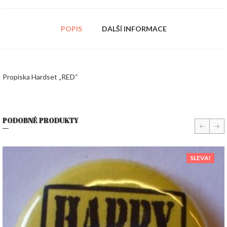
POPIS
DALŠÍ INFORMACE
Propiska Hardset „RED“
PODOBNÉ PRODUKTY
prev
nex
SLEVA!