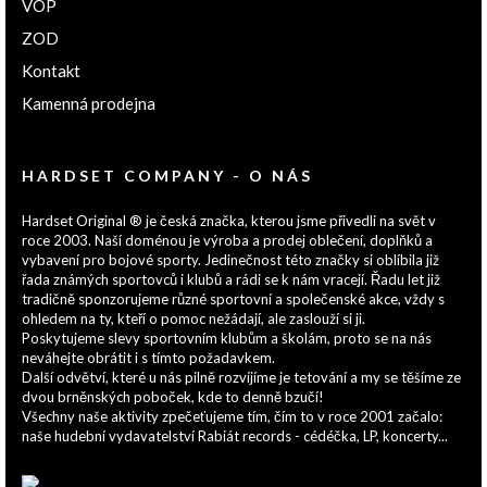
VOP
ZOD
Kontakt
Kamenná prodejna
HARDSET COMPANY - O NÁS
Hardset Original ® je česká značka, kterou jsme přivedli na svět v
roce 2003. Naší doménou je výroba a prodej oblečení, doplňků a
vybavení pro bojové sporty. Jedinečnost této značky si oblíbila již
řada známých sportovců i klubů a rádi se k nám vracejí. Řadu let již
tradičně sponzorujeme různé sportovní a společenské akce, vždy s
ohledem na ty, kteří o pomoc nežádají, ale zaslouží si ji.
Poskytujeme slevy sportovním klubům a školám, proto se na nás
neváhejte obrátit i s tímto požadavkem.
Další odvětví, které u nás pilně rozvíjíme je tetování a my se těšíme ze
dvou brněnských poboček, kde to denně bzučí!
Všechny naše aktivity zpečeťujeme tím, čím to v roce 2001 začalo:
naše hudební vydavatelství Rabiát records - cédéčka, LP, koncerty...