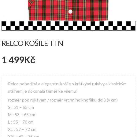
RELCO KOŠILE TTN
1 499
Kč
Relco pohodlná a elegantní košile s krátkými rukávy a klasickým
střihem je dokonalá téměř ke všemu!
rozměr pod rukávem / rozměr vrchního knoflíku dolů (v cm)
S : 51 – 63 cm
M : 53 – 65 cm
L : 55 – 70 cm
XL : 57 – 72 cm
XXL : 62 – 75 cm