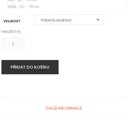
XXXL : 67 – 78 cm
VELIKOST
MNOŽSTVÍ:
RELCO
košile
TTN
množství
PŘIDAT DO KOŠÍKU
DALŠÍ INFORMACE