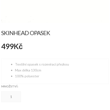
SKINHEAD OPASEK
499
Kč
Textilní opasek s rozevírací přezkou
Max délka 130cm
100% polyester
MNOŽSTVÍ:
SKINHEAD
opasek
množství