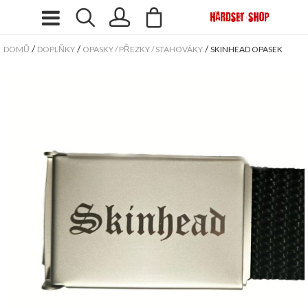
/
/
/
DOMŮ
DOPLŇKY
OPASKY / PŘEZKY / STAHOVÁKY
SKINHEAD OPASEK