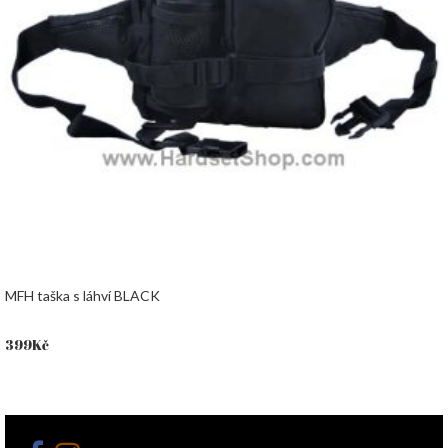
MFH taška s láhví BLACK
399
Kč