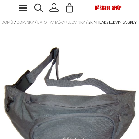
/
/
/
DOMŮ
DOPLŇKY
BATOHY / TAŠKY / LEDVINKY
SKINHEADS LEDVINKA GREY