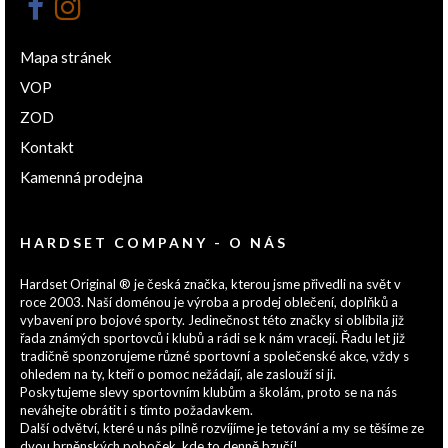
Mapa stránek
VOP
ZOD
Kontakt
Kamenná prodejna
HARDSET COMPANY - O NÁS
Hardset Original ® je česká značka, kterou jsme přivedli na svět v
roce 2003. Naší doménou je výroba a prodej oblečení, doplňků a
vybavení pro bojové sporty. Jedinečnost této značky si oblíbila již
řada známých sportovců i klubů a rádi se k nám vracejí. Řadu let již
tradičně sponzorujeme různé sportovní a společenské akce, vždy s
ohledem na ty, kteří o pomoc nežádají, ale zaslouží si ji.
Poskytujeme slevy sportovním klubům a školám, proto se na nás
neváhejte obrátit i s tímto požadavkem.
Další odvětví, které u nás pilně rozvíjíme je tetování a my se těšíme ze
dvou brněnských poboček, kde to denně bzučí!