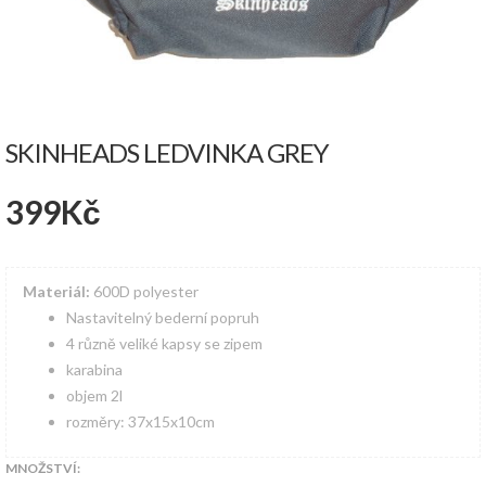
SKINHEADS LEDVINKA GREY
399
Kč
Materiál:
600D polyester
Nastavitelný bederní popruh
4 různě veliké kapsy se zipem
karabina
objem 2l
rozměry: 37x15x10cm
MNOŽSTVÍ: