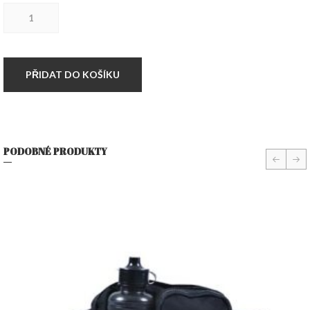
Skinheads
ledvinka
GREY
množství
PŘIDAT DO KOŠÍKU
PODOBNÉ PRODUKTY
prev
nex