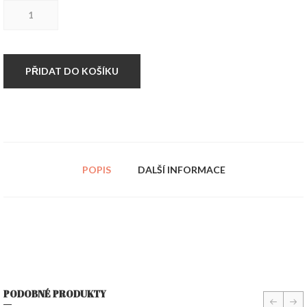
Špička
na
tetovaní
DT3
nerez
množství
PŘIDAT DO KOŠÍKU
POPIS
DALŠÍ INFORMACE
PODOBNÉ PRODUKTY
prev
nex