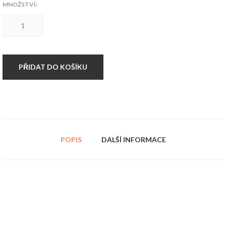
MNOŽSTVÍ:
Špička
na
tetovaní
RT18
nerez
množství
PŘIDAT DO KOŠÍKU
POPIS
DALŠÍ INFORMACE