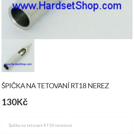
ŠPIČKA NA TETOVANÍ RT18 NEREZ
130
Kč
Špička na tetovaní RT18 nerezová