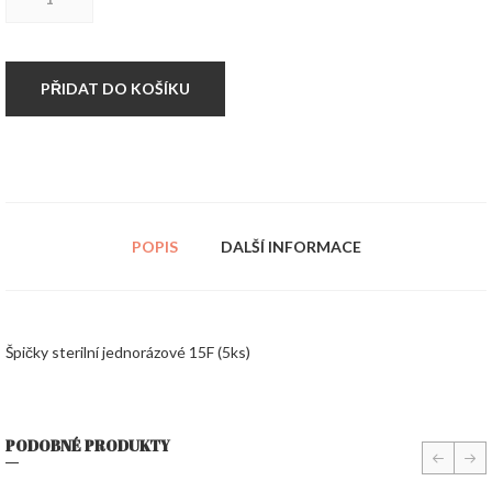
sterilní
jednorázové
15F
(5ks)
množství
PŘIDAT DO KOŠÍKU
POPIS
DALŠÍ INFORMACE
Špičky sterilní jednorázové 15F (5ks)
PODOBNÉ PRODUKTY
prev
nex