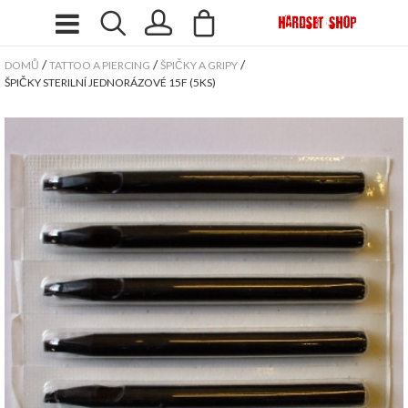
/
/
/
DOMŮ
TATTOO A PIERCING
ŠPIČKY A GRIPY
ŠPIČKY STERILNÍ JEDNORÁZOVÉ 15F (5KS)