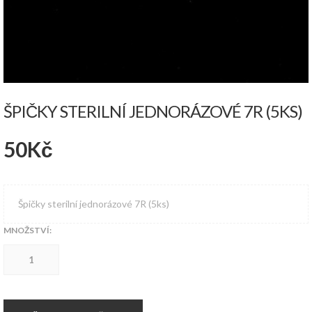
ŠPIČKY STERILNÍ JEDNORÁZOVÉ 7R (5KS)
50
Kč
Špičky sterilní jednorázové 7R (5ks)
MNOŽSTVÍ:
Špičky
sterilní
jednorázové
7R
(5ks)