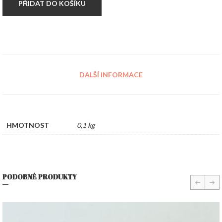
množství
PŘIDAT DO KOŠÍKU
DALŠÍ INFORMACE
HMOTNOST
0,1 kg
PODOBNÉ PRODUKTY
prev
nex