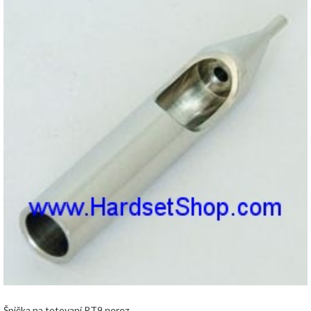
Špička na tetovaní RT9 nerez