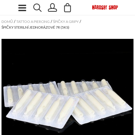
/
/
/
DOMŮ
TATTOO A PIERCING
ŠPIČKY A GRIPY
ŠPIČKY STERILNÍ JEDNORÁZOVÉ 7R (5KS)