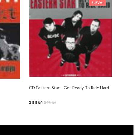
SLEVA!
CD Eastern Star – Get Ready To Ride Hard
Původní
Aktuální
200
Kč
250
Kč
cena
cena
byla:
je:
250Kč.
200Kč.