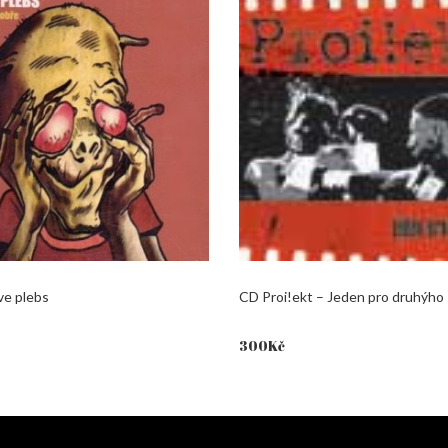
ve plebs
CD Proi!ekt – Jeden pro druhýho
300
Kč