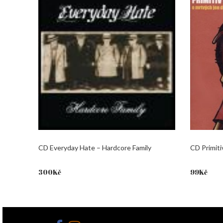
CD Everyday Hate – Hardcore Family
CD Primiti
300
Kč
99
Kč