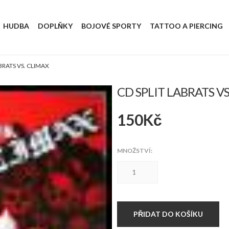
HUDBA
DOPLŇKY
BOJOVÉ SPORTY
TATTOO A PIERCING
BRATS VS. CLIMAX
CD SPLIT LABRATS V
150
Kč
MNOŽSTVÍ:
CD
split
Labrats
vs.
Climax
množství
PŘIDAT DO KOŠÍKU