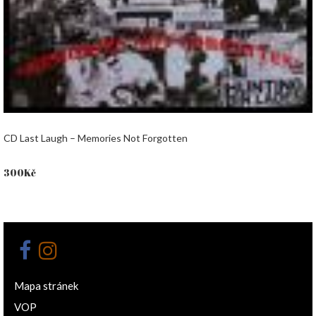
CD Last Laugh – Memories Not Forgotten
300
Kč
Mapa stránek
VOP