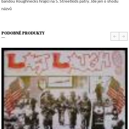
bandou Roughnecks hrající na 5. Streetkids patry. Jde jen o shodu
názvů
PODOBNÉ PRODUKTY
prev
nex