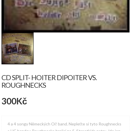
CD SPLIT- HOITER DIPOITER VS.
ROUGHNECKS
300
Kč
4 a 4 songy Německých Oi! band. Nepleťte si tyto Roughnecks
s HC bandou Roughnecks hrající na 5. Streetkids patry. Jde jen