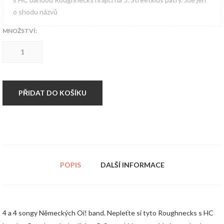
o shodu názvů
MNOŽSTVÍ:
CD
split-
Hoiter
Dipoiter
vs.
Roughnecks
PŘIDAT DO KOŠÍKU
množství
POPIS
DALŠÍ INFORMACE
4 a 4 songy Německých Oi! band. Nepleťte si tyto Roughnecks s HC