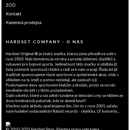
ZOD
Kontakt
Kamenná prodejna
HARDSET COMPANY - O NÁS
Hardset Original ® je česká značka, kterou jsme přivedli na svět v
roce 2003. Naší doménou je výroba a prodej oblečení, doplňků a
vybavení pro bojové sporty. Jedinečnost této značky si oblíbila již
řada známých sportovců i klubů a rádi se k nám vracejí. Řadu let již
tradičně sponzorujeme různé sportovní a společenské akce, vždy s
ohledem na ty, kteří o pomoc nežádají, ale zaslouží si ji.
Poskytujeme slevy sportovním klubům a školám, proto se na nás
neváhejte obrátit i s tímto požadavkem.
Další odvětví, které u nás pilně rozvíjíme je tetování a my se těšíme ze
dvou brněnských poboček, kde to denně bzučí!
Všechny naše aktivity zpečeťujeme tím, čím to v roce 2001 začalo:
naše hudební vydavatelství Rabiát records - cédéčka, LP, koncerty...
© 2010-2025 Hardset Shop. Všechna práva vyhrazena