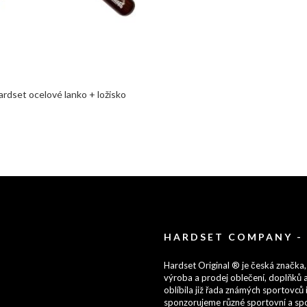
ardset ocelové lanko + ložisko
HARDSET COMPANY -
Hardset Original ® je česká značka,
výroba a prodej oblečení, doplňků a
oblíbila již řada známých sportovců i
sponzorujeme různé sportovní a spo