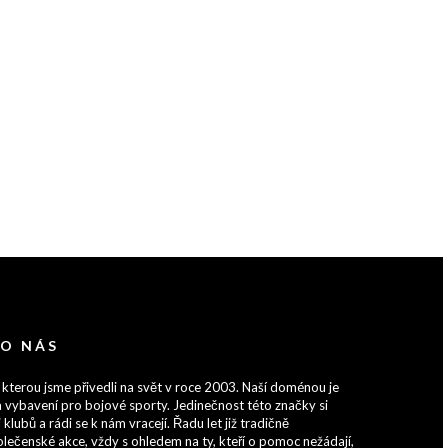
 O NÁS
 kterou jsme přivedli na svět v roce 2003. Naší doménou je
 vybavení pro bojové sporty. Jedinečnost této značky si
 klubů a rádi se k nám vracejí. Řadu let již tradičně
lečenské akce, vždy s ohledem na ty, kteří o pomoc nežádají,