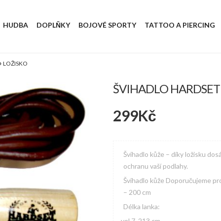
HUDBA
DOPLŇKY
BOJOVÉ SPORTY
TATTOO A PIERCING
+ LOŽISKO
ŠVIHADLO HARDSET 
299
Kč
Švihadlo kůže – díky ložisku do
ochranu vaší podlahy.
Švihadlo kůže Doporučujeme pro
– 200 cm
Délka lanka:
vel.7 213 cm