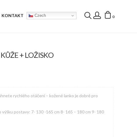
KONTAKT
Czech
0
KŮŽE + LOŽISKO
sáhnete rychlého otáčení – kožené lanko je dobré pro
 výšku postavy: 7- 130 -165 cm 8- 165 – 180 cm 9- 180