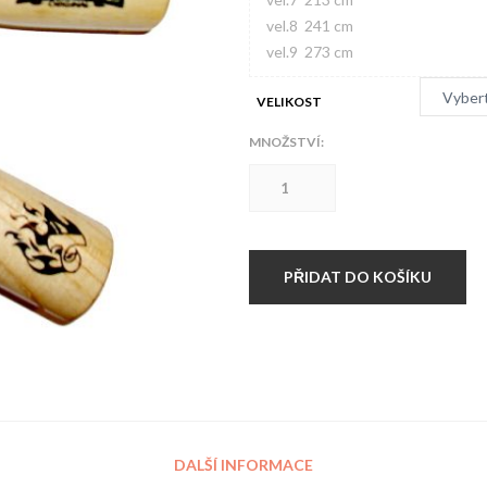
vel.8 241 cm
vel.9 273 cm
VELIKOST
MNOŽSTVÍ:
Švihadlo
Hardset
kůže
+
ložisko
množství
PŘIDAT DO KOŠÍKU
DALŠÍ INFORMACE