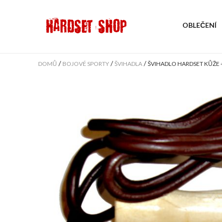
OBLEČENÍ
/
/
/
DOMŮ
BOJOVÉ SPORTY
ŠVIHADLA
ŠVIHADLO HARDSET KŮŽE 