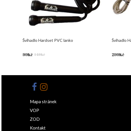
Švihadlo Hardset PVC lanko
Švihadlo H
Původní
Aktuální
99
Kč
299
Kč
149
Kč
cena
cena
byla:
je:
149Kč.
99Kč.
Mapa stránek
VOP
ZOD
Kontakt