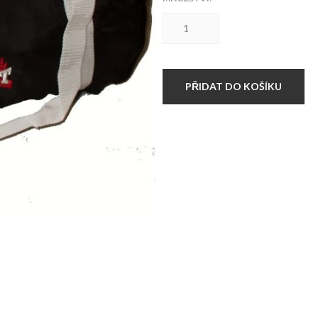
Taška
Hardset
Black/White
množství
PŘIDAT DO KOŠÍKU