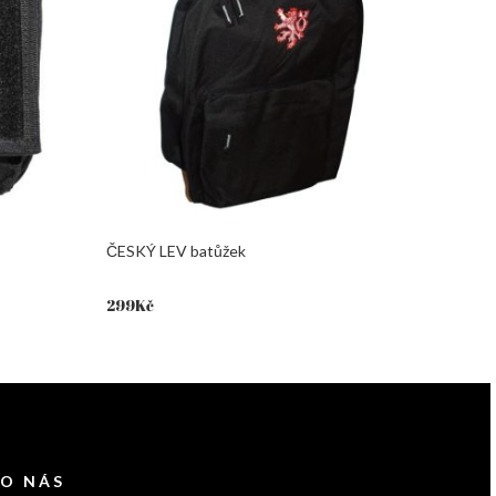
ČESKÝ LEV batůžek
299
Kč
 O NÁS