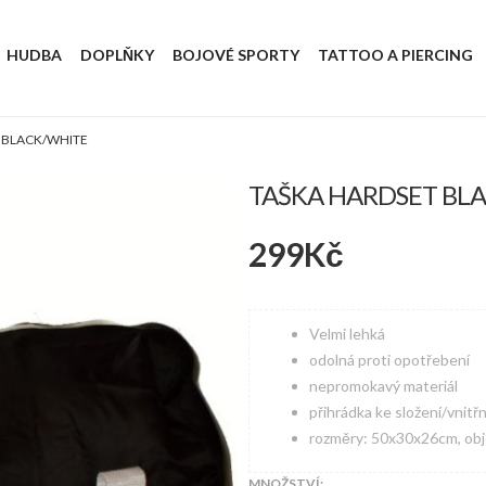
HUDBA
DOPLŇKY
BOJOVÉ SPORTY
TATTOO A PIERCING
 BLACK/WHITE
TAŠKA HARDSET BL
299
Kč
Velmi lehká
odolná proti opotřebení
nepromokavý materiál
přihrádka ke složení/vnitřn
rozměry: 50x30x26cm, obj
MNOŽSTVÍ: