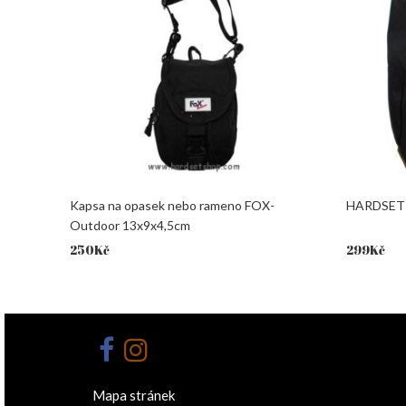
Kapsa na opasek nebo rameno FOX-
HARDSET 
Outdoor 13x9x4,5cm
250
Kč
299
Kč
Mapa stránek