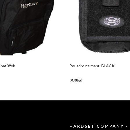
batůžek
Pouzdro na mapu BLACK
399
Kč
HARDSET COMPANY -