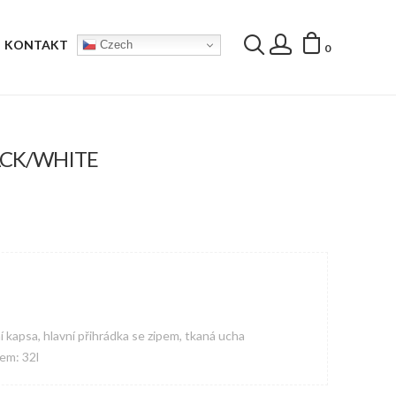
KONTAKT
Czech
0
ACK/WHITE
í kapsa, hlavní přihrádka se zipem, tkaná ucha
em: 32l