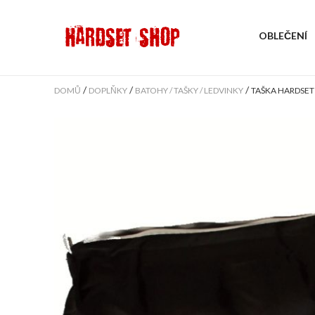
OBLEČENÍ
/
/
/
DOMŮ
DOPLŇKY
BATOHY / TAŠKY / LEDVINKY
TAŠKA HARDSET