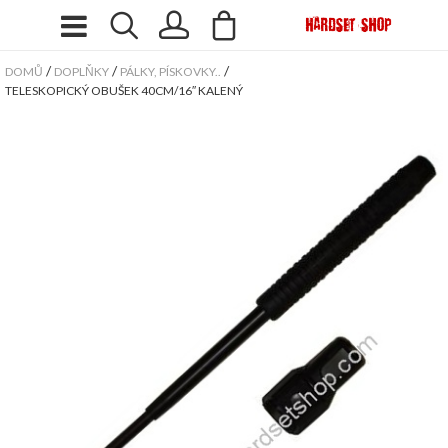
/
/
/
DOMŮ
DOPLŇKY
PÁLKY, PÍSKOVKY..
TELESKOPICKÝ OBUŠEK 40CM/16″ KALENÝ