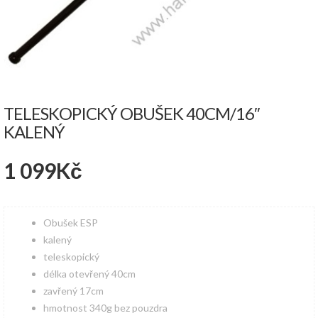
TELESKOPICKÝ OBUŠEK 40CM/16″
KALENÝ
1 099
Kč
Obušek ESP
kalený
teleskopický
délka otevřený 40cm
zavřený 17cm
hmotnost 340g bez pouzdra