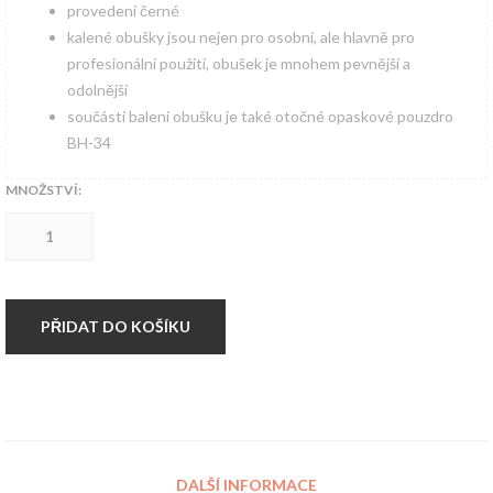
provedení černé
kalené obušky jsou nejen pro osobní, ale hlavně pro
profesionální použití, obušek je mnohem pevnější a
odolnější
součástí balení obušku je také otočné opaskové pouzdro
BH-34
MNOŽSTVÍ:
Teleskopický
obušek
40cm/16"
kalený
množství
PŘIDAT DO KOŠÍKU
DALŠÍ INFORMACE