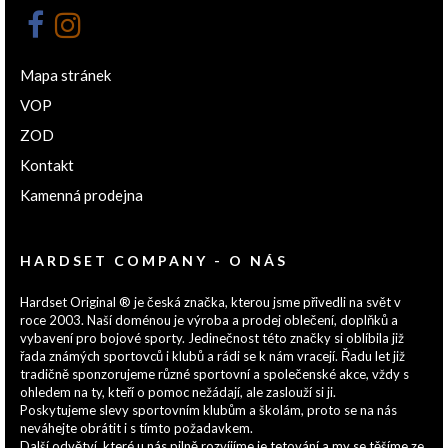
Mapa stránek
VOP
ZOD
Kontakt
Kamenná prodejna
HARDSET COMPANY - O NÁS
Hardset Original ® je česká značka, kterou jsme přivedli na svět v
roce 2003. Naší doménou je výroba a prodej oblečení, doplňků a
vybavení pro bojové sporty. Jedinečnost této značky si oblíbila již
řada známých sportovců i klubů a rádi se k nám vracejí. Řadu let již
tradičně sponzorujeme různé sportovní a společenské akce, vždy s
ohledem na ty, kteří o pomoc nežádají, ale zaslouží si ji.
Poskytujeme slevy sportovním klubům a školám, proto se na nás
neváhejte obrátit i s tímto požadavkem.
Další odvětví, které u nás pilně rozvíjíme je tetování a my se těšíme ze