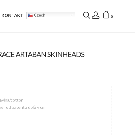
KONTAKT
Czech
0
RACE ARTABAN SKINHEADS
avlna/cotton
měr od patentu dolů v cm