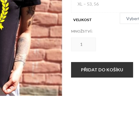
XL – 53, 56
VELIKOST
MNOŽSTVÍ:
Triko
dámské
Operace
Artaban
Skinheads
množství
PŘIDAT DO KOŠÍKU