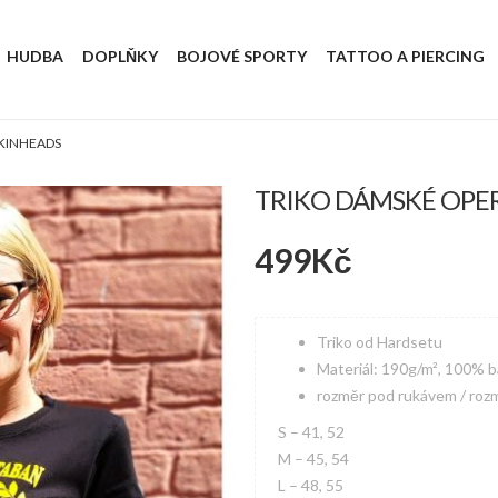
HUDBA
DOPLŇKY
BOJOVÉ SPORTY
TATTOO A PIERCING
KINHEADS
TRIKO DÁMSKÉ OPE
499
Kč
Triko od Hardsetu
Materiál: 190g/m², 100% b
rozměr pod rukávem / roz
S – 41, 52
M – 45, 54
L – 48, 55