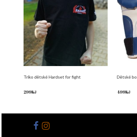
Triko dětské Hardset for fight
Dětské bo
299
Kč
499
Kč