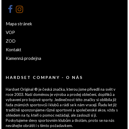
Mapa stránek
VOP
ZOD
Kontakt
Kamenná prodejna
HARDSET COMPANY - O NÁS
Hardset Original ® je česká značka, kterou jsme přivedli na svět v
roce 2003. Naší doménou je výroba a prodej oblečení, doplňků a
vybavení pro bojové sporty. Jedinečnost této značky si oblíbila již
řada známých sportovců i klubů a rádi se k nám vracejí. Řadu let již
tradičně sponzorujeme různé sportovní a společenské akce, vždy s
ohledem na ty, kteří o pomoc nežádají, ale zaslouží si ji.
Poskytujeme slevy sportovním klubům a školám, proto se na nás
neváhejte obrátit i s tímto požadavkem.