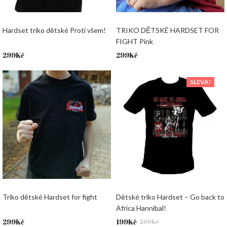
Hardset triko dětské Proti všem!
TRIKO DĚTSKÉ HARDSET FOR
FIGHT Pink
299
Kč
299
Kč
SLEVA!
Triko dětské Hardset for fight
Dětské triko Hardset – Go back to
Africa Hannibal!
Původní
Aktuální
299
Kč
199
Kč
299
Kč