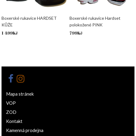
Boxerské rukavice HARDSET
Boxerské rukavice Hardset
KŮŽE
polokožené PINK
1 499
Kč
799
Kč
Mapa stránek
VOP
ZOD
Kontakt
Kamenná prodejna