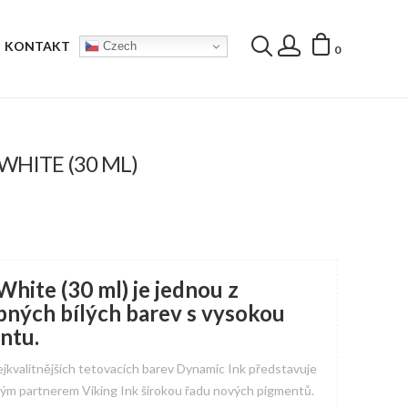
KONTAKT
Czech
0
 WHITE (30 ML)
White (30 ml) je jednou z
pných bílých barev s vysokou
ntu.
jkvalitnějších tetovacích barev Dynamic Ink představuje
tým partnerem Viking Ink širokou řadu nových pigmentů.