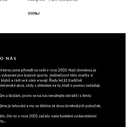
499
Kč
 O NÁS
 kterou jsme přivedli na svět v roce 2003. Naší doménou je
 vybavení pro bojové sporty. Jedinečnost této značky si
 klubů a rádi se k nám vracejí. Řadu let již tradičně
lečenské akce, vždy s ohledem na ty, kteří o pomoc nežádají,
 a školám, proto se na nás neváhejte obrátit i s tímto
zvíjíme je tetování a my se těšíme ze dvou brněnských poboček,
ím, čím to v roce 2001 začalo: naše hudební vydavatelství
y...