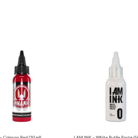
množství
 – Crimson Red (30 ml)
I AM INK – White Rutile Paste (5