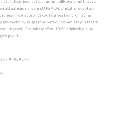
0 a výsledkem jsou
syté, snadno aplikovatelné barvy s
vují aktuálnímu nařízení EU REACH. Unikátní receptura
zpečnější inkoust pro lidskou kůži bez kompromisů na
jlepšími techniky se zpětnou vazbou od věhlasných tatérů
osti uživatelů. Pro zabezpečení 100% originality je na
ných prvků.
a ECHA (REACH)
,
ky.