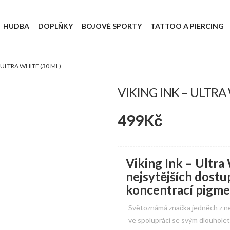
HUDBA
DOPLŇKY
BOJOVÉ SPORTY
TATTOO A PIERCING
 ULTRA WHITE (30 ML)
VIKING INK – ULTRA
499
Kč
Viking Ink – Ultra 
nejsytějších dostu
koncentrací pigme
Světoznámá značka jedněch z ne
ve spolupráci se svým dlouhole