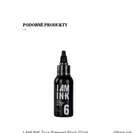
PODOBNÉ PRODUKTY
I AM INK True Pigment Black 50 ml
Viking Ink