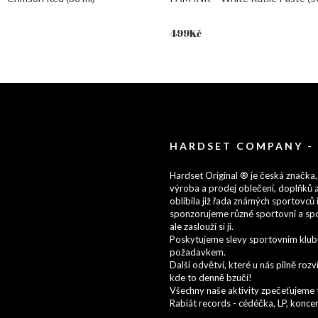
499
Kč
HARDSET COMPANY -
Hardset Original ® je česká značka,
výroba a prodej oblečení, doplňků a
oblíbila již řada známých sportovců i
sponzorujeme různé sportovní a spo
ale zaslouží si ji.
Poskytujeme slevy sportovním klubům
požadavkem.
Další odvětví, které u nás pilně ro
kde to denně bzučí!
Všechny naše aktivity zpečeťujeme t
Rabiát records - cédéčka, LP, koncert