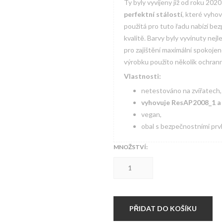
Ty byly vyvíjeny již od roku 202
perfektní stálostí
, které vyho
použitá pro tuto řadu nabízí be
kvalitě. Barvy byly vyvinuty ne
pro zajištění maximální spokojen
výrobku použito několik ochran
Vlastnosti:
netestováno na zvířatech,
vyhovuje ResAP2008_1 
vegan,
obal s bezpečnostními prv
MNOŽSTVÍ:
Viking
Ink
-
Ultra
White
(30
PŘIDAT DO KOŠÍKU
ml)