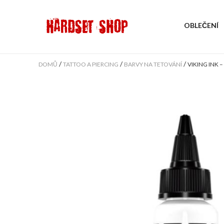
OBLEČENÍ
/
/
/
DOMŮ
TATTOO A PIERCING
BARVY NA TETOVÁNÍ
VIKING INK –