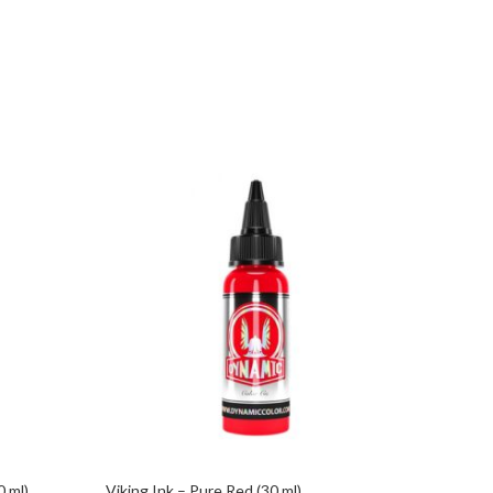
0 ml)
Viking Ink – Pure Red (30 ml)