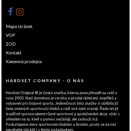
Mapa stránek
VOP
ZOD
Kontakt
Kamenná prodejna
HARDSET COMPANY - O NÁS
Hardset Original ® je česká značka, kterou jsme přivedli na svět v
roce 2003. Naší doménou je výroba a prodej oblečení, doplňků a
vybavení pro bojové sporty. Jedinečnost této značky si oblíbila již
řada známých sportovců i klubů a rádi se k nám vracejí. Řadu let již
tradičně sponzorujeme různé sportovní a společenské akce, vždy s
ohledem na ty, kteří o pomoc nežádají, ale zaslouží si ji.
Poskytujeme slevy sportovním klubům a školám, proto se na nás
neváhejte obrátit i s tímto požadavkem.