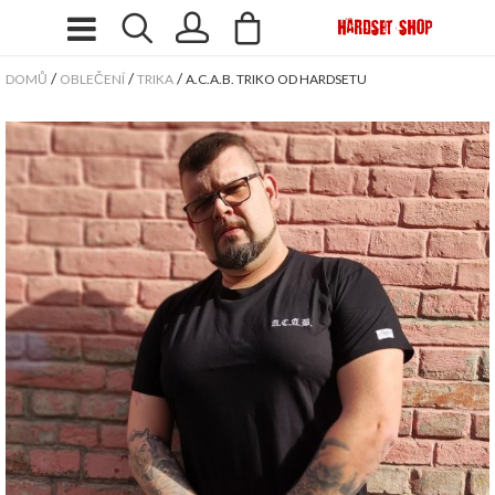
/
/
/
DOMŮ
OBLEČENÍ
TRIKA
A.C.A.B. TRIKO OD HARDSETU