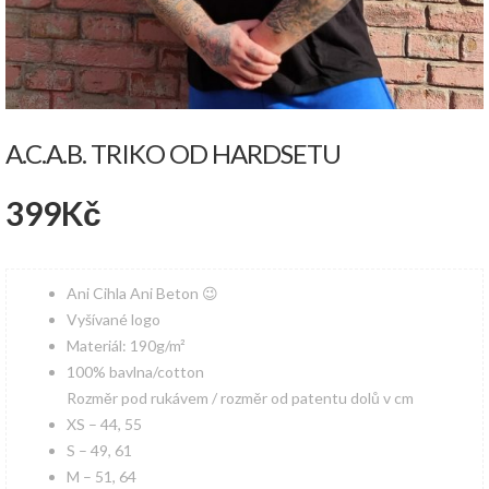
A.C.A.B. TRIKO OD HARDSETU
399
Kč
Ani Cihla Ani Beton 😉
Vyšívané logo
Materiál: 190g/m²
100% bavlna/cotton
Rozměr pod rukávem / rozměr od patentu dolů v cm
XS – 44, 55
S – 49, 61
M – 51, 64