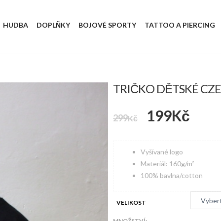
HUDBA
DOPLŇKY
BOJOVÉ SPORTY
TATTOO A PIERCING
TRIČKO DĚTSKÉ CZE
Původní
Aktu
199
Kč
299
Kč
cena
cena
Vyšívané logo
byla:
je:
Materiál: 160g/m²
299Kč.
199K
100% bavlna/cotton
VELIKOST
MNOŽSTVÍ: