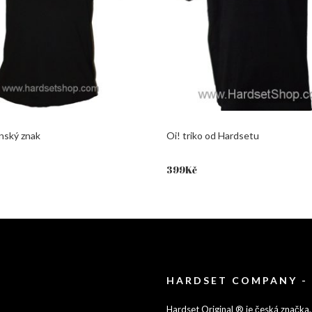
nský znak
Oi! triko od Hardsetu
399
Kč
HARDSET COMPANY -
Hardset Original ® je česká značka,