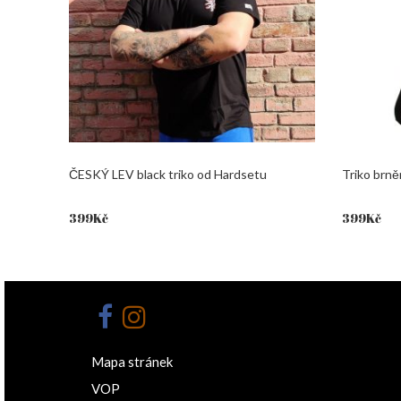
ČESKÝ LEV black triko od Hardsetu
Triko brně
399
Kč
399
Kč
Mapa stránek
VOP