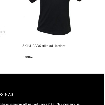
SKINHEADS triko od Hardsetu
399
Kč
 O NÁS
 kterou jsme přivedli na svět v roce 2003. Naší doménou je