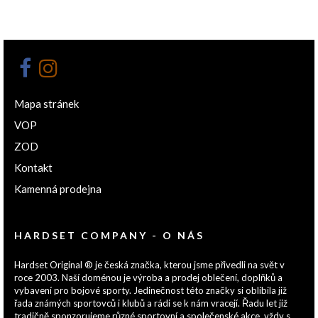
Mapa stránek
VOP
ZOD
Kontakt
Kamenná prodejna
HARDSET COMPANY - O NÁS
Hardset Original ® je česká značka, kterou jsme přivedli na svět v
roce 2003. Naší doménou je výroba a prodej oblečení, doplňků a
vybavení pro bojové sporty. Jedinečnost této značky si oblíbila již
řada známých sportovců i klubů a rádi se k nám vracejí. Řadu let již
tradičně sponzorujeme různé sportovní a společenské akce, vždy s