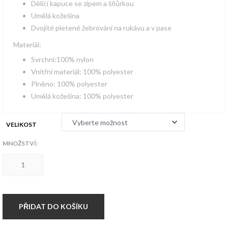
Dělící kapuce se zipem a šňůrkou
Umělá kožešina
Dvojité pletené žebrování na rukávu a v pase
Materiál:
Svrchní:100% nylon
Vnitřní materiál: 100% polyester
Plněno: 100% polyester
Umělá kožešina: 100% polyester
VELIKOST
MNOŽSTVÍ:
Aljaška
N2B
MFH
BLACK
množství
PŘIDAT DO KOŠÍKU