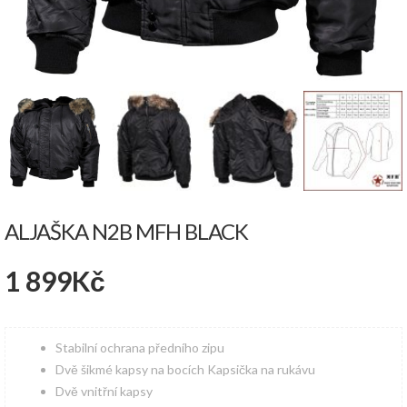
ALJAŠKA N2B MFH BLACK
1 899
Kč
Stabilní ochrana předního zipu
Dvě šikmé kapsy na bocích Kapsička na rukávu
Dvě vnitřní kapsy