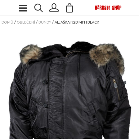
/
/
/
DOMŮ
OBLEČENÍ
BUNDY
ALJAŠKA N2B MFH BLACK