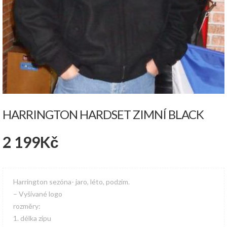
HARRINGTON HARDSET ZIMNÍ BLACK
2 199
Kč
Harrington sezóna- jaro, léto, podzim.
– Vyšívané logo
rozměry:
1. délka zipu