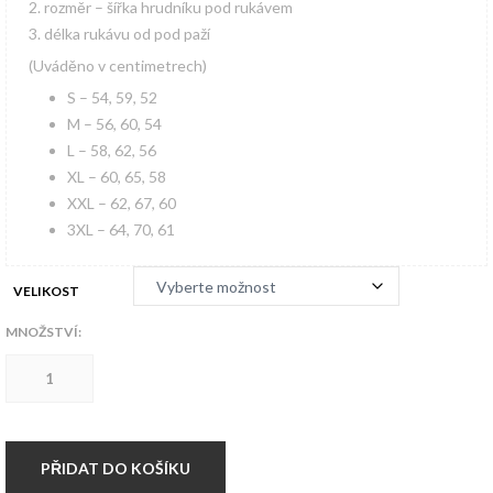
2. rozměr – šířka hrudníku pod rukávem
3. délka rukávu od pod paží
(Uváděno v centimetrech)
S – 54, 59, 52
M – 56, 60, 54
L – 58, 62, 56
XL – 60, 65, 58
XXL – 62, 67, 60
3XL – 64, 70, 61
VELIKOST
MNOŽSTVÍ:
Harrington
Hardset
zimní
BLACK
množství
PŘIDAT DO KOŠÍKU