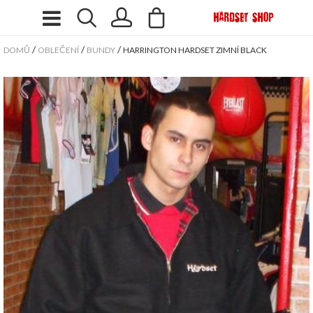
/
/
/
DOMŮ
OBLEČENÍ
BUNDY
HARRINGTON HARDSET ZIMNÍ BLACK