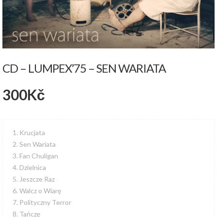
CD – LUMPEX’75 – SEN WARIATA
300
Kč
1. Krucjata
2. Sen Wariata
3. Fan Chuligan
4. Dzielnica
5. Jeszcze Raz
6. Walcz o Wiarę
7. Polityczny Terror
8. Tańczę