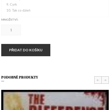
9. Cyrk
10. Tak co dzień
MNOŽSTVÍ:
CD
-
LUMPEX’75
–
SEN
WARIATA
PŘIDAT DO KOŠÍKU
množství
PODOBNÉ PRODUKTY
prev
nex