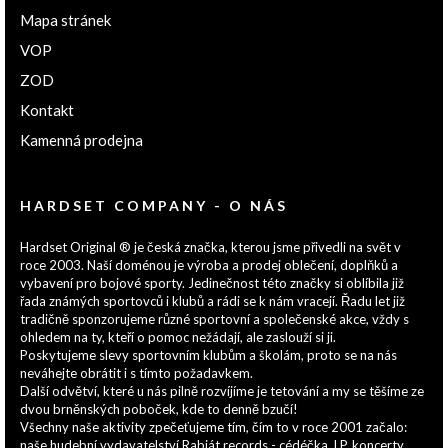
Mapa stránek
VOP
ZOD
Kontakt
Kamenná prodejna
HARDSET COMPANY - O NÁS
Hardset Original ® je česká značka, kterou jsme přivedli na svět v
roce 2003. Naší doménou je výroba a prodej oblečení, doplňků a
vybavení pro bojové sporty. Jedinečnost této značky si oblíbila již
řada známých sportovců i klubů a rádi se k nám vracejí. Řadu let již
tradičně sponzorujeme různé sportovní a společenské akce, vždy s
ohledem na ty, kteří o pomoc nežádají, ale zaslouží si ji.
Poskytujeme slevy sportovním klubům a školám, proto se na nás
neváhejte obrátit i s tímto požadavkem.
Další odvětví, které u nás pilně rozvíjíme je tetování a my se těšíme ze
dvou brněnských poboček, kde to denně bzučí!
Všechny naše aktivity zpečeťujeme tím, čím to v roce 2001 začalo:
naše hudební vydavatelství Rabiát records - cédéčka, LP, koncerty...