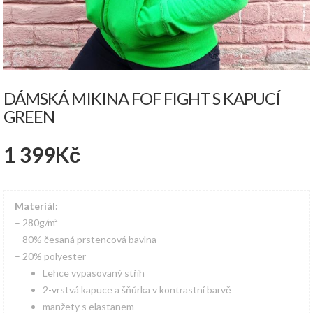
DÁMSKÁ MIKINA FOF FIGHT S KAPUCÍ
GREEN
1 399
Kč
Materiál:
– 280g/m²
– 80% česaná prstencová bavlna
– 20% polyester
Lehce vypasovaný střih
2-vrstvá kapuce a šňůrka v kontrastní barvě
manžety s elastanem