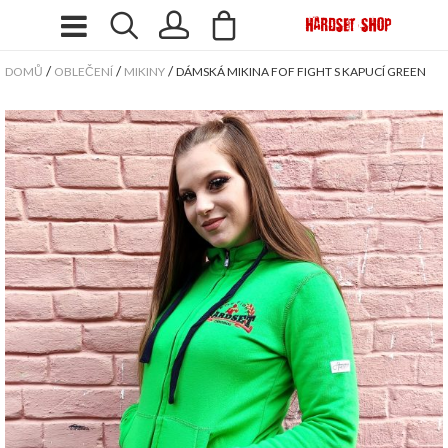
/
/
/
DOMŮ
OBLEČENÍ
MIKINY
DÁMSKÁ MIKINA FOF FIGHT S KAPUCÍ GREEN