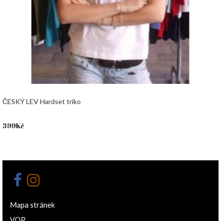
ČESKÝ LEV Hardset triko
399
Kč
Mapa stránek
VOP