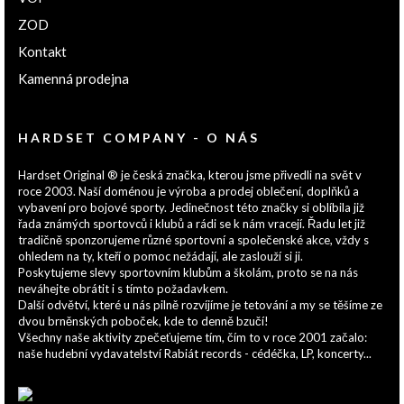
ZOD
Kontakt
Kamenná prodejna
HARDSET COMPANY - O NÁS
Hardset Original ® je česká značka, kterou jsme přivedli na svět v
roce 2003. Naší doménou je výroba a prodej oblečení, doplňků a
vybavení pro bojové sporty. Jedinečnost této značky si oblíbila již
řada známých sportovců i klubů a rádi se k nám vracejí. Řadu let již
tradičně sponzorujeme různé sportovní a společenské akce, vždy s
ohledem na ty, kteří o pomoc nežádají, ale zaslouží si ji.
Poskytujeme slevy sportovním klubům a školám, proto se na nás
neváhejte obrátit i s tímto požadavkem.
Další odvětví, které u nás pilně rozvíjíme je tetování a my se těšíme ze
dvou brněnských poboček, kde to denně bzučí!
Všechny naše aktivity zpečeťujeme tím, čím to v roce 2001 začalo:
naše hudební vydavatelství Rabiát records - cédéčka, LP, koncerty...