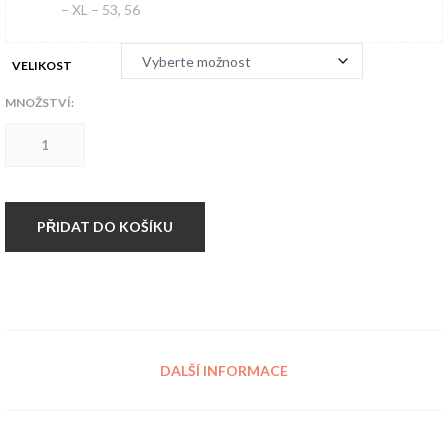
– XL – 53, 56
VELIKOST
MNOŽSTVÍ:
Hardset
dámské
triko
Rebel
´s
Wear
PŘIDAT DO KOŠÍKU
DARK
GREY
množství
DALŠÍ INFORMACE