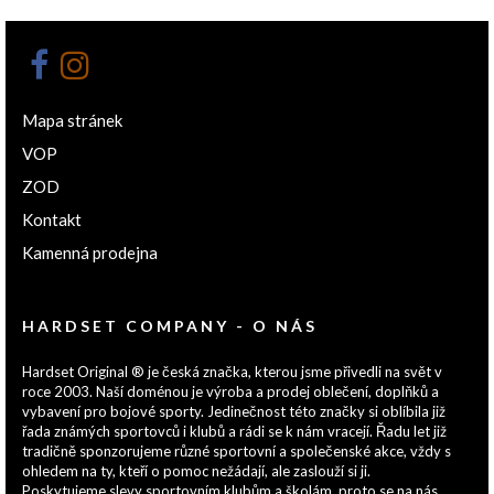
Mapa stránek
VOP
ZOD
Kontakt
Kamenná prodejna
HARDSET COMPANY - O NÁS
Hardset Original ® je česká značka, kterou jsme přivedli na svět v
roce 2003. Naší doménou je výroba a prodej oblečení, doplňků a
vybavení pro bojové sporty. Jedinečnost této značky si oblíbila již
řada známých sportovců i klubů a rádi se k nám vracejí. Řadu let již
tradičně sponzorujeme různé sportovní a společenské akce, vždy s
ohledem na ty, kteří o pomoc nežádají, ale zaslouží si ji.
Poskytujeme slevy sportovním klubům a školám, proto se na nás