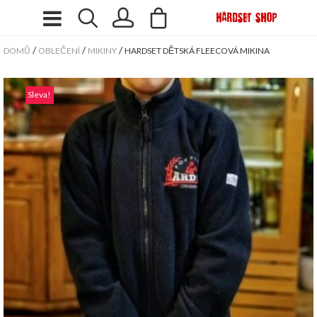
/
/
/
DOMŮ
OBLEČENÍ
MIKINY
HARDSET DĚTSKÁ FLEECOVÁ MIKINA
Sleva!