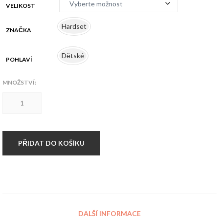
VELIKOST
Hardset
ZNAČKA
Dětské
POHLAVÍ
MNOŽSTVÍ:
Hardset
Dětská
fleecová
mikina
množství
PŘIDAT DO KOŠÍKU
DALŠÍ INFORMACE