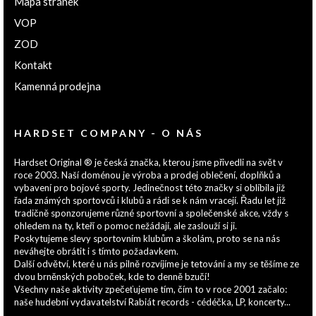
Mapa stránek
VOP
ZOD
Kontakt
Kamenná prodejna
HARDSET COMPANY - O NÁS
Hardset Original ® je česká značka, kterou jsme přivedli na svět v
roce 2003. Naší doménou je výroba a prodej oblečení, doplňků a
vybavení pro bojové sporty. Jedinečnost této značky si oblíbila již
řada známých sportovců i klubů a rádi se k nám vracejí. Řadu let již
tradičně sponzorujeme různé sportovní a společenské akce, vždy s
ohledem na ty, kteří o pomoc nežádají, ale zaslouží si ji.
Poskytujeme slevy sportovním klubům a školám, proto se na nás
neváhejte obrátit i s tímto požadavkem.
Další odvětví, které u nás pilně rozvíjíme je tetování a my se těšíme ze
dvou brněnských poboček, kde to denně bzučí!
Všechny naše aktivity zpečeťujeme tím, čím to v roce 2001 začalo:
naše hudební vydavatelství Rabiát records - cédéčka, LP, koncerty...