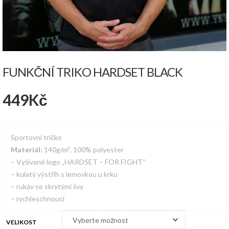
FUNKČNÍ TRIKO HARDSET BLACK
449
Kč
Sportovní tričko
Materiál:
140g/m², 100% polyester
– Vyšívané logo „HARDSET – FOR FIGHT“
– kulatý výstřih s lemovkou u krku
– rukáv se skrytými švy
– rychleschnoucí
VELIKOST