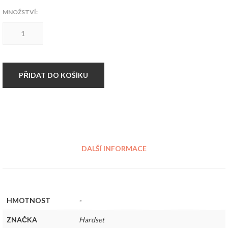
MNOŽSTVÍ:
FUNKČNÍ
triko
Hardset
Black
množství
PŘIDAT DO KOŠÍKU
DALŠÍ INFORMACE
HMOTNOST
-
ZNAČKA
Hardset