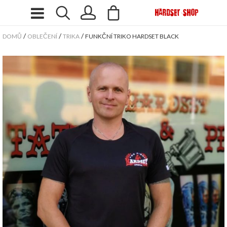
/
/
/
DOMŮ
OBLEČENÍ
TRIKA
FUNKČNÍ TRIKO HARDSET BLACK