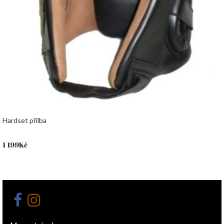
Hardset přilba
1 199
Kč