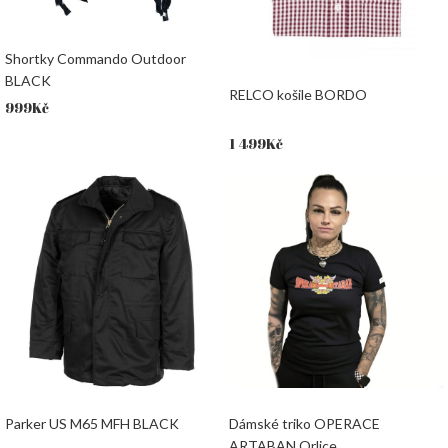
Shortky Commando Outdoor
BLACK
RELCO košile BORDO
999
Kč
1 499
Kč
Parker US M65 MFH BLACK
Dámské triko OPERACE
ARTABAN Orlice