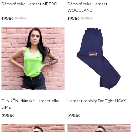
Dámské triko Hardset METRO
Dámské triko Hardset
WOODLAND
Původní
Aktuální
Původní
Aktuální
199
Kč
199
Kč
599
Kč
599
Kč
cena
cena
cena
cena
byla:
je:
byla:
je:
599Kč.
199Kč.
599Kč.
199Kč.
FUNKČNÍ dámské Hardset tílko
Hardset tepláky For Fight NAVY
LIME
399
Kč
599
Kč