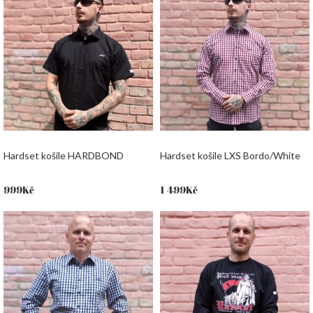
Hardset košile HARDBOND
Hardset košile LXS Bordo/White
999
Kč
1 499
Kč