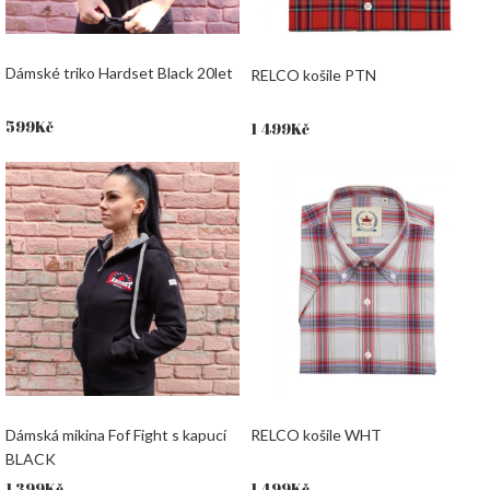
Dámské triko Hardset Black 20let
RELCO košile PTN
599
Kč
1 499
Kč
Dámská mikina Fof Fight s kapucí
RELCO košile WHT
BLACK
1 399
Kč
1 499
Kč