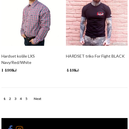
Hardset košile LXS
HARDSET triko For Fight BLACK
Navy/Red/White
1 499
Kč
449
Kč
1
2
3
4
5
Next