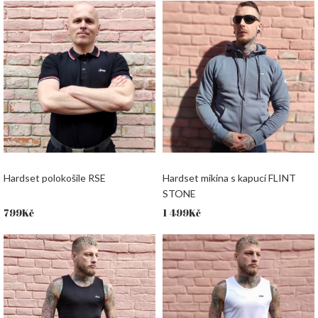
Hardset polokošile RSE
Hardset mikina s kapucí FLINT
STONE
799
Kč
1 499
Kč