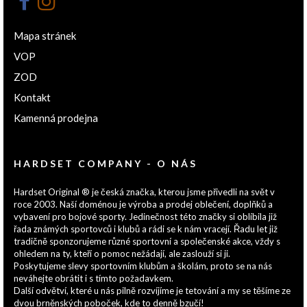
Mapa stránek
VOP
ZOD
Kontakt
Kamenná prodejna
HARDSET COMPANY - O NÁS
Hardset Original ® je česká značka, kterou jsme přivedli na svět v
roce 2003. Naší doménou je výroba a prodej oblečení, doplňků a
vybavení pro bojové sporty. Jedinečnost této značky si oblíbila již
řada známých sportovců i klubů a rádi se k nám vracejí. Řadu let již
tradičně sponzorujeme různé sportovní a společenské akce, vždy s
ohledem na ty, kteří o pomoc nežádají, ale zaslouží si ji.
Poskytujeme slevy sportovním klubům a školám, proto se na nás
neváhejte obrátit i s tímto požadavkem.
Další odvětví, které u nás pilně rozvíjíme je tetování a my se těšíme ze
dvou brněnských poboček, kde to denně bzučí!