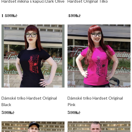
Hardset mikina s kapucí Dark Olive
Hardset Original Tílko
1 499
Kč
499
Kč
Dámské triko Hardset Original
Dámské triko Hardset Original
Black
Pink
599
Kč
599
Kč