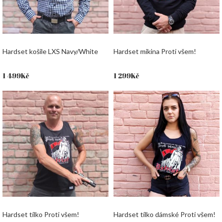
Hardset košile LXS Navy/White
Hardset mikina Proti všem!
1 499
Kč
1 299
Kč
Hardset tílko Proti všem!
Hardset tílko dámské Proti všem!