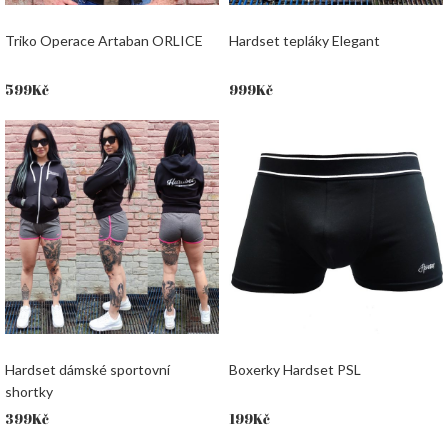
Triko Operace Artaban ORLICE
Hardset tepláky Elegant
599
Kč
999
Kč
Hardset dámské sportovní
Boxerky Hardset PSL
shortky
399
Kč
199
Kč