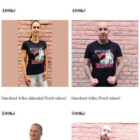
499
Kč
499
Kč
Hardset triko dámské Proti všem!
Hardset triko Proti všem!
599
Kč
599
Kč