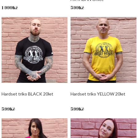
1 999
Kč
599
Kč
Hardset triko BLACK 20let
Hardset triko YELLOW 20let
599
Kč
599
Kč