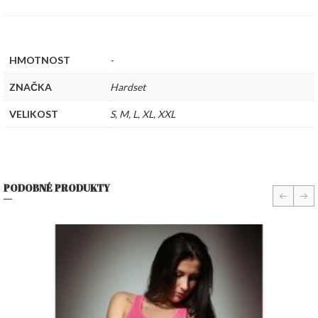
HMOTNOST
-
ZNAČKA
Hardset
VELIKOST
S
,
M
,
L
,
XL
,
XXL
PODOBNÉ PRODUKTY
prev
nex