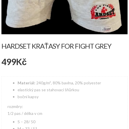
HARDSET KRAŤASY FOR FIGHT GREY
499
Kč
Materiál:
240g/m², 80% bavlna, 20% polyester
elastický pas se stahovací šňůrkou
boční kapsy
rozměry:
1/2 pas / délka v cm
S – 28/ 50
M – 33 / 51