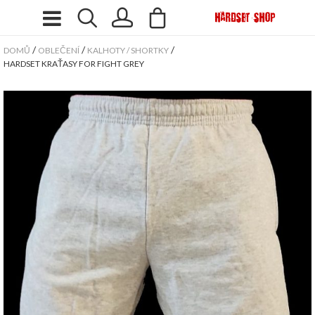
/
/
/
DOMŮ
OBLEČENÍ
KALHOTY / SHORTKY
HARDSET KRAŤASY FOR FIGHT GREY