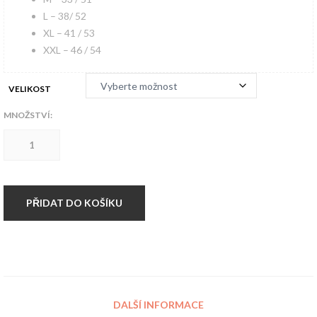
L – 38/ 52
XL – 41 / 53
XXL – 46 / 54
VELIKOST
MNOŽSTVÍ:
HARDSET
KRAŤASY
FOR
FIGHT
grey
množství
PŘIDAT DO KOŠÍKU
DALŠÍ INFORMACE