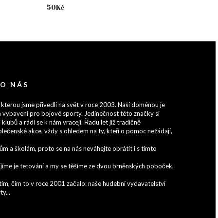
50
Kč
 O NÁS
 kterou jsme přivedli na svět v roce 2003. Naší doménou je
 vybavení pro bojové sporty. Jedinečnost této značky si
 klubů a rádi se k nám vracejí. Řadu let již tradičně
lečenské akce, vždy s ohledem na ty, kteří o pomoc nežádají,
 a školám, proto se na nás neváhejte obrátit i s tímto
zvíjíme je tetování a my se těšíme ze dvou brněnských poboček,
ím, čím to v roce 2001 začalo: naše hudební vydavatelství
y...