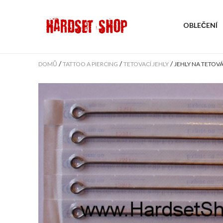
OBLEČENÍ
/
/
/
DOMŮ
TATTOO A PIERCING
TETOVACÍ JEHLY
JEHLY NA TETOVÁN