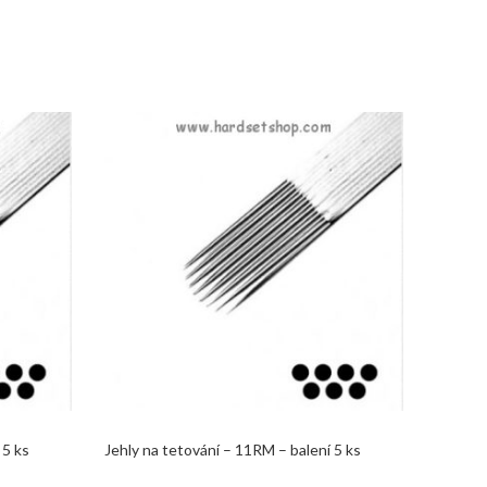
 5 ks
Jehly na tetování – 11RM – balení 5 ks