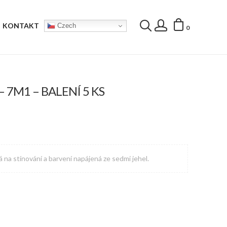
KONTAKT
Czech
0
 7M1 – BALENÍ 5 KS
á na stínování a barvení napájená ze sedmi jehel.