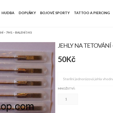
HUDBA
DOPLŇKY
BOJOVÉ SPORTY
TATTOO A PIERCING
Í – 7M1 – BALENÍ 5 KS
JEHLY NA TETOVÁNÍ –
50
Kč
Sterilní jednorázová jehla vhodn
MNOŽSTVÍ:
Jehly
na
tetování
-