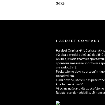
50
Kč
HARDSET COMPANY -
Hardset Original ® je česká značka,
výroba a prodej oblečení, doplňků a
oblíbila již řada známých sportovců i
sponzorujeme různé sportovní a spo
ale zaslouží si ji.
Poskytujeme slevy sportovním klubům
požadavkem.
Další odvětví, které u nás pilně ro
kde to denně bzučí!
Všechny naše aktivity zpečeťujeme t
Rabiát records - cédéčka, LP, koncert