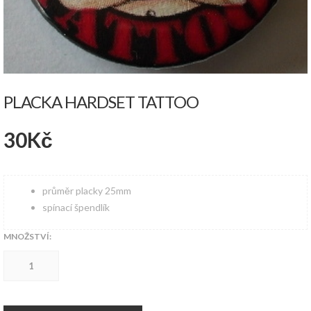
PLACKA HARDSET TATTOO
30
Kč
průměr placky 25mm
spínací špendlík
MNOŽSTVÍ:
Placka
Hardset
Tattoo
množství