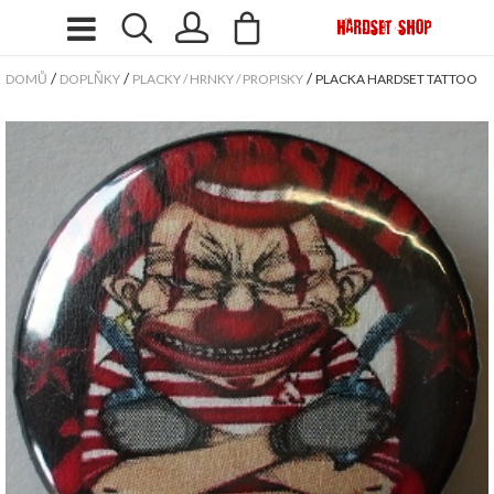
/
/
/
DOMŮ
DOPLŇKY
PLACKY / HRNKY / PROPISKY
PLACKA HARDSET TATTOO