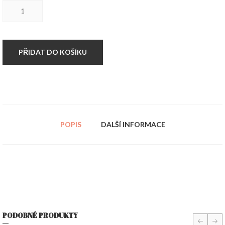
Špička
na
tetovaní
DT8
nerez
množství
PŘIDAT DO KOŠÍKU
POPIS
DALŠÍ INFORMACE
PODOBNÉ PRODUKTY
prev
nex