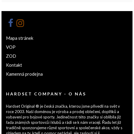
Mapa stránek
VOP
ZOD
Kontakt
Kamenná prodejna
HARDSET COMPANY - O NÁS
Hardset Original ® je česká značka, kterou jsme přivedli na svět v
roce 2003. Naší doménou je výroba a prodej oblečení, doplňků a
vybavení pro bojové sporty. Jedinečnost této značky si oblíbila již
řada známých sportovců i klubů a rádi se k nám vracejí. Řadu let již
tradičně sponzorujeme různé sportovní a společenské akce, vždy s
ohledem na ty, kteří o pomoc nežádají, ale zaslouží si ji.