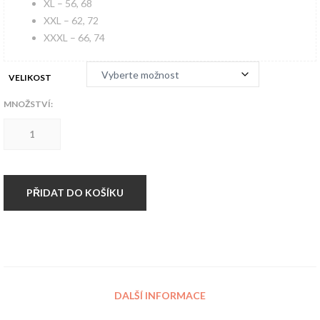
XL – 56, 68
XXL – 62, 72
XXXL – 66, 74
VELIKOST
MNOŽSTVÍ:
69
SIXTY-
NINE
Hardset
triko
množství
PŘIDAT DO KOŠÍKU
DALŠÍ INFORMACE