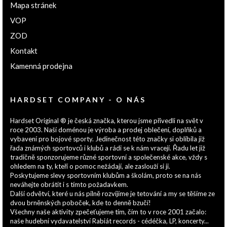
Mapa stránek
VOP
ZOD
Kontakt
Kamenná prodejna
HARDSET COMPANY - O NÁS
Hardset Original ® je česká značka, kterou jsme přivedli na svět v
roce 2003. Naší doménou je výroba a prodej oblečení, doplňků a
vybavení pro bojové sporty. Jedinečnost této značky si oblíbila již
řada známých sportovců i klubů a rádi se k nám vracejí. Řadu let již
tradičně sponzorujeme různé sportovní a společenské akce, vždy s
ohledem na ty, kteří o pomoc nežádají, ale zaslouží si ji.
Poskytujeme slevy sportovním klubům a školám, proto se na nás
neváhejte obrátit i s tímto požadavkem.
Další odvětví, které u nás pilně rozvíjíme je tetování a my se těšíme ze
dvou brněnských poboček, kde to denně bzučí!
Všechny naše aktivity zpečeťujeme tím, čím to v roce 2001 začalo:
naše hudební vydavatelství Rabiát records - cédéčka, LP, koncerty...