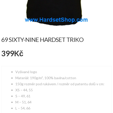
69 SIXTY-NINE HARDSET TRIKO
399
Kč
Vyšívané logo
Materiál: 190g/m², 100% bavlna/cotton
150g rozměr pod rukávem / rozměr od patentu dolů v cm:
XS – 44, 55
S – 49, 61
M – 51, 64
L – 54, 66