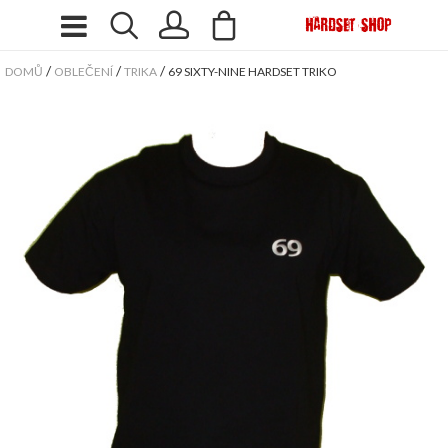
/
/
/
DOMŮ
OBLEČENÍ
TRIKA
69 SIXTY-NINE HARDSET TRIKO