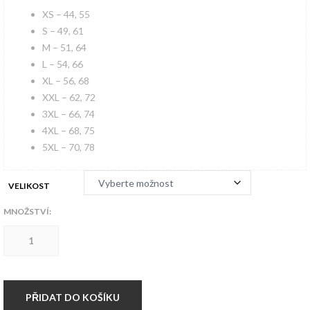
XS – 44, 55
S – 49, 61
M – 51, 64
L – 54, 66
XL – 56, 68
XXL – 62, 72
3XL – 66, 74
4XL – 68, 75
5XL – 70, 78
VELIKOST
MNOŽSTVÍ:
Triko
Operace
Artaban
Skinheads
množství
PŘIDAT DO KOŠÍKU