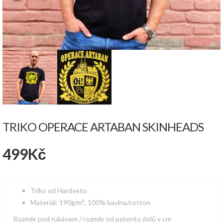
TRIKO OPERACE ARTABAN SKINHEADS
499
Kč
Triko od Hardsetu
Materiál: 190g/m², 100% bavlna/cotton
Rozměr pod rukávem / rozměr od patentu dolů v cm