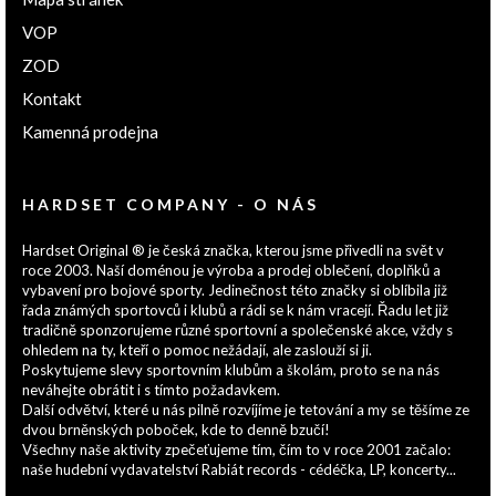
VOP
ZOD
Kontakt
Kamenná prodejna
HARDSET COMPANY - O NÁS
Hardset Original ® je česká značka, kterou jsme přivedli na svět v
roce 2003. Naší doménou je výroba a prodej oblečení, doplňků a
vybavení pro bojové sporty. Jedinečnost této značky si oblíbila již
řada známých sportovců i klubů a rádi se k nám vracejí. Řadu let již
tradičně sponzorujeme různé sportovní a společenské akce, vždy s
ohledem na ty, kteří o pomoc nežádají, ale zaslouží si ji.
Poskytujeme slevy sportovním klubům a školám, proto se na nás
neváhejte obrátit i s tímto požadavkem.
Další odvětví, které u nás pilně rozvíjíme je tetování a my se těšíme ze
dvou brněnských poboček, kde to denně bzučí!
Všechny naše aktivity zpečeťujeme tím, čím to v roce 2001 začalo:
naše hudební vydavatelství Rabiát records - cédéčka, LP, koncerty...