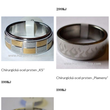
299
Kč
Chirurgická ocel prsten „KS“
Chirurgická ocel prsten „Plameny“
199
Kč
199
Kč