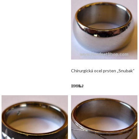
Chirurgická ocel prsten „Snubak“
199
Kč