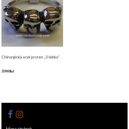
Chirurgická ocel prsten „3 lebky“
390
Kč
Mapa stránek