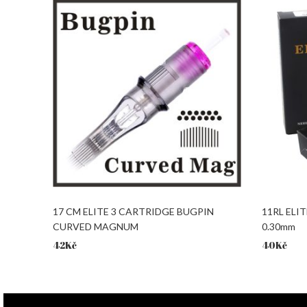
17 CM ELITE 3 CARTRIDGE BUGPIN
11RL ELIT
CURVED MAGNUM
0.30mm
42
Kč
40
Kč