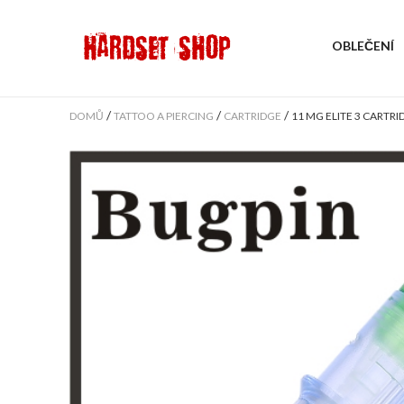
OBLEČENÍ
/
/
/
DOMŮ
TATTOO A PIERCING
CARTRIDGE
11 MG ELITE 3 CART