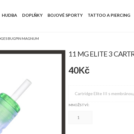
HUDBA
DOPLŇKY
BOJOVÉ SPORTY
TATTOO A PIERCING
RIDGES BUGPIN MAGNUM
11 MG ELITE 3 CAR
40
Kč
Cartridge Elite III s membránou
MNOŽSTVÍ:
11
MG
ELITE
3