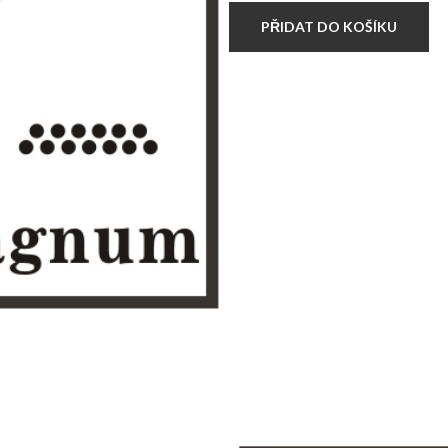
CARTRIDGES
BUGPIN
PŘIDAT DO KOŠÍKU
MAGNUM
množství