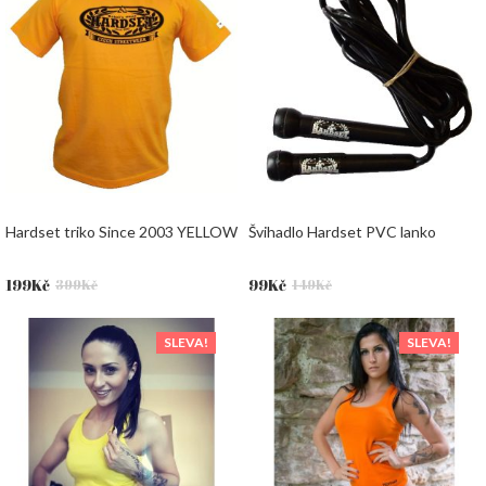
290Kč.
Hardset triko Since 2003 YELLOW
Švihadlo Hardset PVC lanko
Původní
Aktuální
Původní
Aktuální
199
Kč
99
Kč
399
Kč
149
Kč
cena
cena
cena
cena
byla:
je:
byla:
je:
SLEVA!
SLEVA!
399Kč.
199Kč.
149Kč.
99Kč.