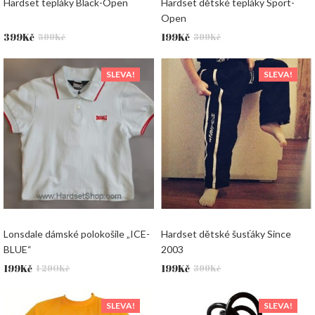
Hardset tepláky Black-Open
Hardset dětské tepláky Sport-
Open
Původní
Aktuální
Původní
Aktuální
399
Kč
199
Kč
599
Kč
399
Kč
cena
cena
cena
cena
byla:
je:
byla:
je:
SLEVA!
SLEVA!
599Kč.
399Kč.
399Kč.
199Kč.
Lonsdale dámské polokošile „ICE-
Hardset dětské šusťáky Since
BLUE“
2003
Původní
Aktuální
Původní
Aktuální
199
Kč
199
Kč
1 290
Kč
399
Kč
cena
cena
cena
cena
byla:
je:
byla:
je:
SLEVA!
SLEVA!
1
199Kč.
399Kč.
199Kč.