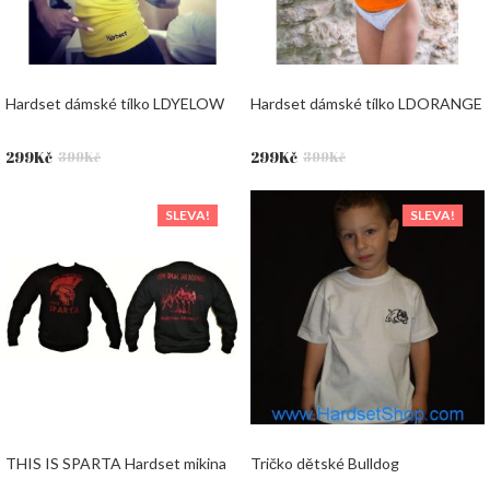
Hardset dámské tílko LDYELOW
Hardset dámské tílko LDORANGE
Původní
Aktuální
Původní
Aktuální
299
Kč
299
Kč
399
Kč
399
Kč
cena
cena
cena
cena
byla:
je:
byla:
je:
SLEVA!
SLEVA!
399Kč.
299Kč.
399Kč.
299Kč.
THIS IS SPARTA Hardset mikina
Tričko dětské Bulldog