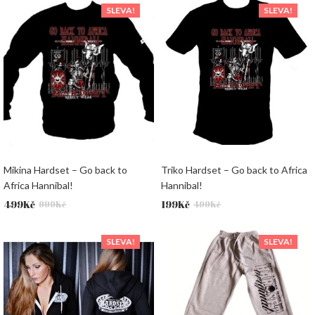
SLEVA!
SLEVA!
299Kč.
199Kč.
499Kč.
199Kč.
Mikina Hardset – Go back to
Triko Hardset – Go back to Africa
Africa Hannibal!
Hannibal!
Původní
Aktuální
Původní
Aktuální
499
Kč
199
Kč
999
Kč
499
Kč
cena
cena
cena
cena
byla:
je:
byla:
je:
SLEVA!
SLEVA!
999Kč.
499Kč.
499Kč.
199Kč.