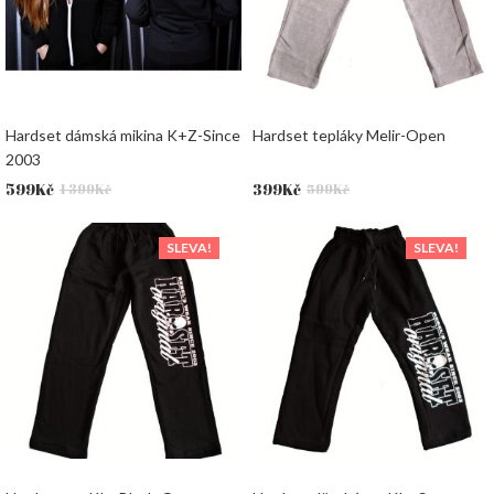
Hardset dámská mikina K+Z-Since
Hardset tepláky Melir-Open
2003
Původní
Aktuální
Původní
Aktuální
599
Kč
399
Kč
1 399
Kč
599
Kč
cena
cena
cena
cena
byla:
je:
byla:
je:
SLEVA!
SLEVA!
1
599Kč.
599Kč.
399Kč.
399Kč.