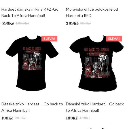
Hardset dámská mikina K+Z-Go
Moravská orlice polokošile od
Back To Africa Hannibal!
Hardsetu RED
Původní
Aktuální
Původní
Aktuální
599
Kč
399
Kč
1 399
Kč
799
Kč
cena
cena
cena
cena
byla:
je:
byla:
je:
SLEVA!
SLEVA!
1
599Kč.
799Kč.
399Kč.
399Kč.
Dětské triko Hardset – Go back to
Dámské triko Hardset – Go back
Africa Hannibal!
to Africa Hannibal!
Původní
Aktuální
Původní
Aktuální
199
Kč
199
Kč
299
Kč
499
Kč
cena
cena
cena
cena
byla:
je:
byla:
je: