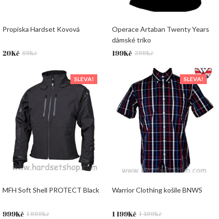
Propiska Hardset Kovová
Operace Artaban Twenty Years
dámské triko
Původní
Aktuální
Původní
Aktuální
20
Kč
199
Kč
69
Kč
399
Kč
cena
cena
cena
cena
byla:
je:
byla:
je:
SLEVA!
SLEVA!
69Kč.
20Kč.
399Kč.
199Kč.
MFH Soft Shell PROTECT Black
Warrior Clothing košile BNWS
Původní
Aktuální
Původní
Aktuální
999
Kč
1 199
Kč
1 999
Kč
1 499
Kč